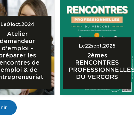
Le
01
oct.
2024
Atelier
demandeur
Le
22
sept.
2025
d'emploi -
préparer les
2èmes
encontres de
RENCONTRES
l'emploi & de
PROFESSIONNELLE
entrepreneuriat
DU VERCORS
nir