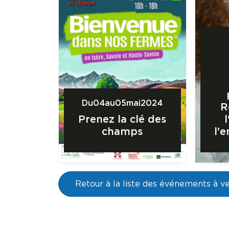
Du
04
au
05
mai
2024
R
Prenez la clé des
champs
l'
Retour à la liste des événements à ve