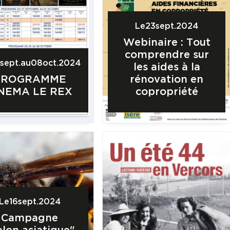
Le
23
sept.
2024
Webinaire : Tout
comprendre sur
5
sept.
au
08
oct.
2024
les aides à la
PROGRAMME
rénovation en
INEMA LE REX
copropriété
Le
16
sept.
2024
Campagne