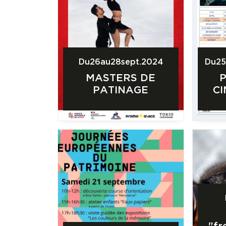
Du
26
au
28
sept.
2024
Du
2
MASTERS DE
PATINAGE
C