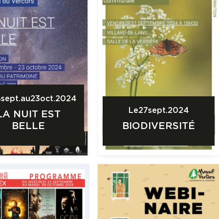
8
sept.
au
23
oct.
2024
Le
27
sept.
2024
LA NUIT EST
BELLE
BIODIVERSITÉ