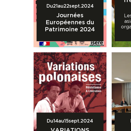
"fr
Du
21
au
22
sept.
2024
Journées
Le
as
Européennes du
orga
Patrimoine 2024
Du
14
au
15
sept.
2024
VARIATIONS