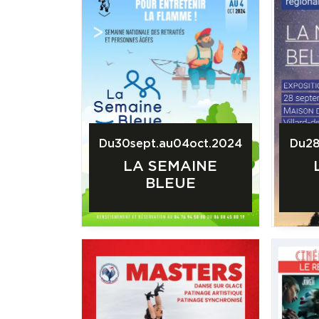
Du
30
sept.
au
04
oct.
2024
Du
2
LA SEMAINE
BLEUE