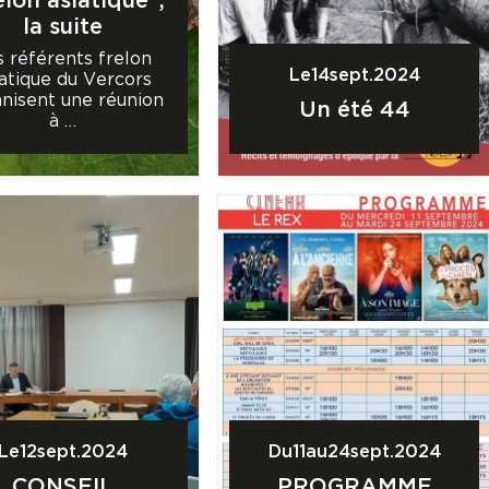
elon asiatique",
la suite
s référents frelon
Le
14
sept.
2024
iatique du Vercors
nisent une réunion
Un été 44
à …
Le
12
sept.
2024
Du
11
au
24
sept.
2024
CONSEIL
PROGRAMME