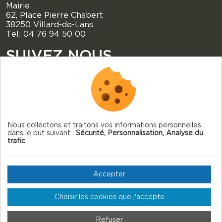
Mairie
62, Place Pierre Chabert
38250 Villard-de-Lans
Tel: 04 76 94 50 00
SUIVEZ NOUS
Nous collectons et traitons vos informations personnelles
dans le but suivant :
Sécurité, Personnalisation, Analyse du
© 2026 Villard-de-Lans — Tous droits réservés
trafic
.
Mentions légales
Gestion des cookies
Accepter
Crédits
Choisir les cookies que j'accepte
Plan du site
Refuser