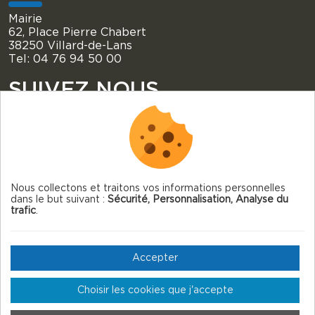
Mairie
62, Place Pierre Chabert
38250 Villard-de-Lans
Tel: 04 76 94 50 00
SUIVEZ NOUS
Nous collectons et traitons vos informations personnelles
dans le but suivant :
Sécurité, Personnalisation, Analyse du
© 2026 Villard-de-Lans — Tous droits réservés
trafic
.
Mentions légales
Gestion des cookies
Accepter
Crédits
Choisir les cookies que j'accepte
Plan du site