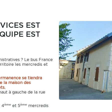
VICES EST
ÉQUIPE EST
istratives ? Le bus France
ritoire les mercredis et
ermanence se tiendra
e la maison des
ts.
haut à gauche de la rue
ème
ème
, 4
et 5
mercredis