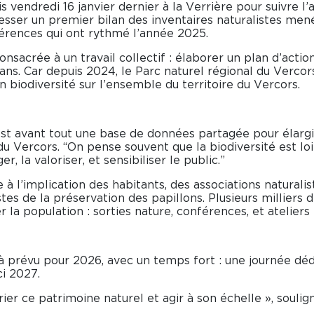
 vendredi 16 janvier dernier à la Verrière pour suivre l’
sser un premier bilan des inventaires naturalistes mené
nférences qui ont rythmé l’année 2025.
nsacrée à un travail collectif : élaborer un plan d’actio
-Lans. Car depuis 2024, le Parc naturel régional du Verc
n biodiversité sur l’ensemble du territoire du Vercors.
est avant tout une base de données partagée pour élargi
u Vercors. “On pense souvent que la biodiversité est loin
r, la valoriser, et sensibiliser le public.”
e à l’implication des habitants, des associations natural
tes de la préservation des papillons. Plusieurs milliers 
r la population : sorties nature, conférences, et ateliers 
à prévu pour 2026, avec un temps fort : une journée dé
ci 2027.
ier ce patrimoine naturel et agir à son échelle », soulig