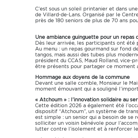
C’est sous un soleil printanier et dans un
de Villard-de-Lans. Organisé par le Cen
près de 180 seniors de plus de 70 ans pour
Une ambiance guinguette pour un repas d
Dès leur arrivée, les participants ont ét
Au menu : un repas gourmand sur fond de c
tangos, mais aussi des tubes plus modernes
président du CCAS, Maud Rolland, vice-pr
être présents pour partager ce moment a
Hommage aux doyens de la commune
Devant une salle comble, Monsieur le Mair
moment émouvant qui a souligné l’impor
« Atchoum » : l’innovation solidaire au se
Cette édition 2026 a également été l’oc
dispositif “Atchoum”, un système de trans
est simple : un senior qui a besoin de se
solliciter un voisin bénévole pour l’accom
lutter contre l’isolement et à renforcer 