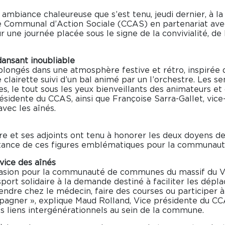
e ambiance chaleureuse que s’est tenu, jeudi dernier, à la
tre Communal d’Action Sociale (CCAS) en partenariat av
 une journée placée sous le signe de la convivialité, de l
ansant inoubliable
é plongés dans une atmosphère festive et rétro, inspirée 
lairette suivi d’un bal animé par un l’orchestre. Les sen
, le tout sous les yeux bienveillants des animateurs et 
ésidente du CCAS, ainsi que Françoise Sarra-Gallet, vic
vec les aînés.
e et ses adjoints ont tenu à honorer les deux doyens de 
tance de ces figures emblématiques pour la communaut
rvice des aînés
casion pour la communauté de communes du massif du Ve
port solidaire à la demande destiné à faciliter les dép
 rendre chez le médecin, faire des courses ou participe
pagner », explique Maud Rolland, Vice présidente du CCAS.
les liens intergénérationnels au sein de la commune.