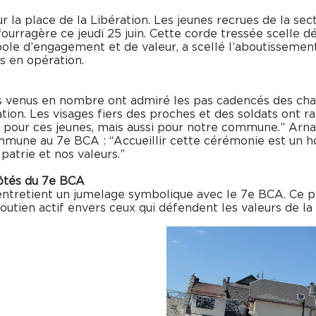
r la place de la Libération. Les jeunes recrues de la sec
ourragère ce jeudi 25 juin. Cette corde tressée scelle d
bole d’engagement et de valeur, a scellé l’aboutissement 
es en opération.
iens venus en nombre ont admiré les pas cadencés des ch
tion. Les visages fiers des proches et des soldats ont r
erté pour ces jeunes, mais aussi pour notre commune.” Arn
commune au 7e BCA : “Accueillir cette cérémonie est un h
patrie et nos valeurs.”
ôtés du 7e BCA
 entretient un jumelage symbolique avec le 7e BCA. Ce p
soutien actif envers ceux qui défendent les valeurs de la 